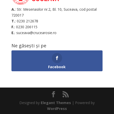
A.
: Str. Meseriasilor nr.2, Bl. 10, Suceava, cod postal
720017
T.
: 0230 212678
F.
: 0230 206115
E.
: suceava@crucearosie.ro
Ne găsești și pe
Facebook
Designed by
Elegant Themes
| Powered by
WordPress