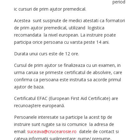
period
ic cursuri de prim ajutor premedical.
Acestea sunt susţinute de medici atestati ca formatori
de prim ajutor premedical, utilizand logistica
recomandata la nivel european. La instruire poate
participa orice persoana cu varsta peste 14 ani.
Durata unui curs este de 12 ore.
Cursul de prim ajutor se finalizeaza cu un examen, in
urma caruia se primeste certificatul de absolvire, care
confirma ca persoana este instruita sa acorde primul
ajutor de baza.
Certificatul EFAC (European First Aid Certificate) are
recunoaştere europeană.
Persoanele interesate sa participe la acest tip de
instruire sunt rugate sa isi comunice la adresa de
email:
suceava@crucearosie.ro
datele de contact si
cateva informatii suplimentare: nume/ prenume,